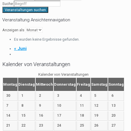
Suche
Veranstaltung Ansichtennavigation
Anzeigen als
Es wurden keine Ergebnisse gefunden.
«
Juni
Kalender von Veranstaltungen
Kalender von Veranstaltungen
Montag
Dienstag
Mittwoch
Donnerstag
Freitag
Samstag
Sonntag
30
1
2
3
4
5
6
7
8
9
10
11
12
13
14
15
16
17
18
19
20
21
22
23
24
25
26
27